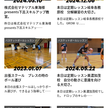
2024.03.10
2024.12.08
株式会社マテリアル東海様
本日は定期レッスン岐阜各務
presents下呂スキルアップ教
原校 分解練習の大切さ。
室。
本日は定期レッスン岐阜各務原校で
した。 GROW U……
昨日は株式会社マテリアル東海様
presents下呂スキルアッ……
バスケットボールレッスン
バスケットボールレッスン
2023.01.07
2024.05.22
出張スクール プレスの時の
本日は定期レッスン美濃加茂
ボール運び
校 自分の動きに意識を向け
る大切さ。
本日の出張スクールはしっかりボー
ル運びが、できるよう指導して……
本日は定期レッスン美濃加茂校でし
た。 ドロップのキレの……