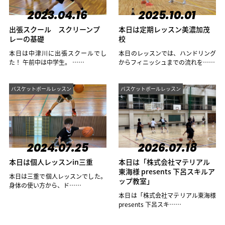
2023.04.16
2025.10.01
出張スクール スクリーンプ
本日は定期レッスン美濃加茂
レーの基礎
校
本日は中津川に出張スクールでし
本日のレッスンでは、ハンドリング
た！ 午前中は中学生。 ……
からフィニッシュまでの流れを……
バスケットボールレッスン
バスケットボールレッスン
2024.07.25
2026.07.18
本日は個人レッスンin三重
本日は「株式会社マテリアル
東海様 presents 下呂スキルア
本日は三重で個人レッスンでした。
ップ教室」
身体の使い方から、ド……
本日は「株式会社マテリアル東海様
presents 下呂スキ……