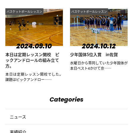
バスケットボールレッスン
バスケットボールレッスン
2024.09.10
2024.10.12
本日は定期レッスン関校 ピ
少年国体5位入賞 in佐賀
ックアンドロールの組み立て
水曜日から帯同していた少年国体が
方。
本日ベスト4かけて京……
本日は定期レッスン関校でした。
課題はピックアンドロー……
Categories
ニュース
実績紹介