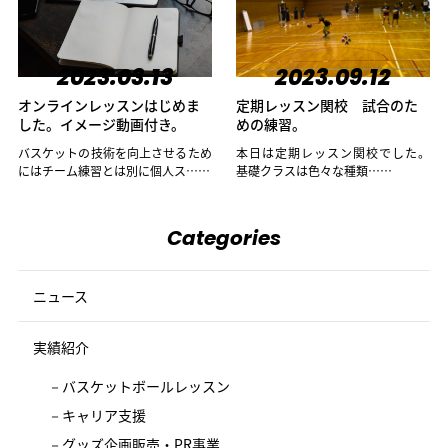
2023.03.13
2023.09.12
オンラインレッスンはじめま
定期レッスン関校 試合のた
した。イメージ動画付き。
めの練習。
バスケットの技術を向上させるため
本日は定期レッスン関校でした。
にはチーム練習とは別に個人ス……
基礎クラスは色々な種類……
Categories
ニュース
実績紹介
バスケットボールレッスン
キャリア支援
グッズ企画販売・PR事業