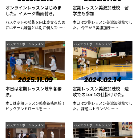
オンラインレッスンはじめま
定期レッスン美濃加茂校 留
した。イメージ動画付き。
学生も参加
バスケットの技術を向上させるため
本日は定期レッスン美濃加茂校でし
にはチーム練習とは別に個人ス……
た。 今回から美濃加茂……
バスケットボールレッスン
バスケットボールレッスン
2025.11.09
2024.02.14
本日は定期レッスン岐阜各務
定期レッスン美濃加茂校 速
原。
攻での1on1の仕掛けかた。
本日は定期レッスン岐阜各務原校！
本日は定期レッスン美濃加茂校でし
ピックアンドロールを……
た。 課題はトランジシ……
バスケットボールレッスン
バスケットボールレッスン