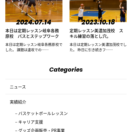
2024.07.14
2023.10.18
本日は定期レッスン岐阜各務
定期レッスン美濃加茂校 ス
原校 パスとステップワーク
キル練習の落とし穴。
本日は定期レッスン岐阜各務原校で
本日は定期レッスン美濃加茂校でし
した。 課題は速攻での……
た。 昨日に引き続きフ……
Categories
ニュース
実績紹介
バスケットボールレッスン
キャリア支援
グッズ企画販売・PR事業