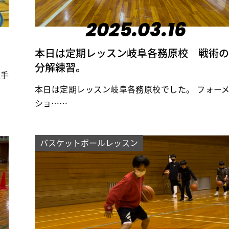
2025.03.16
本日は定期レッスン岐阜各務原校 戦術の
分解練習。
上手
本日は定期レッスン岐阜各務原校でした。 フォー
ショ……
バスケットボールレッスン