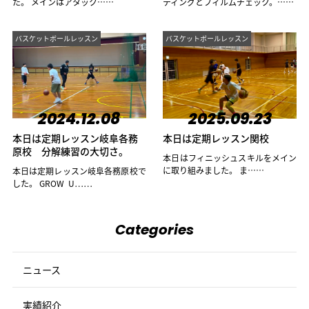
た。 メインはアタック……
ティングとフィルムチェック。……
バスケットボールレッスン
バスケットボールレッスン
2024.12.08
2025.09.23
本日は定期レッスン岐阜各務
本日は定期レッスン関校
原校 分解練習の大切さ。
本日はフィニッシュスキルをメイン
に取り組みました。 ま……
本日は定期レッスン岐阜各務原校で
した。 GROW U……
Categories
ニュース
実績紹介