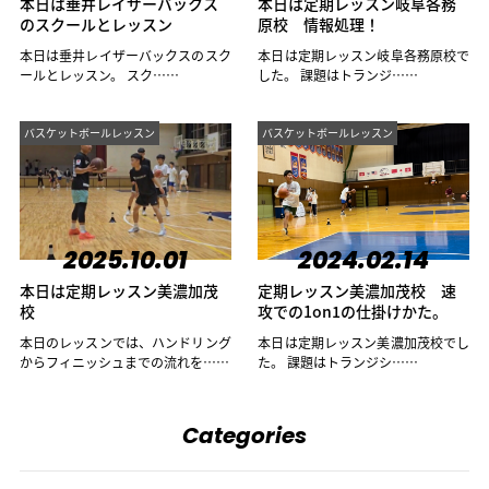
本日は垂井レイザーバックス
本日は定期レッスン岐阜各務
のスクールとレッスン
原校 情報処理！
本日は垂井レイザーバックスのスク
本日は定期レッスン岐阜各務原校で
ールとレッスン。 スク……
した。 課題はトランジ……
バスケットボールレッスン
バスケットボールレッスン
2025.10.01
2024.02.14
本日は定期レッスン美濃加茂
定期レッスン美濃加茂校 速
校
攻での1on1の仕掛けかた。
本日のレッスンでは、ハンドリング
本日は定期レッスン美濃加茂校でし
からフィニッシュまでの流れを……
た。 課題はトランジシ……
Categories