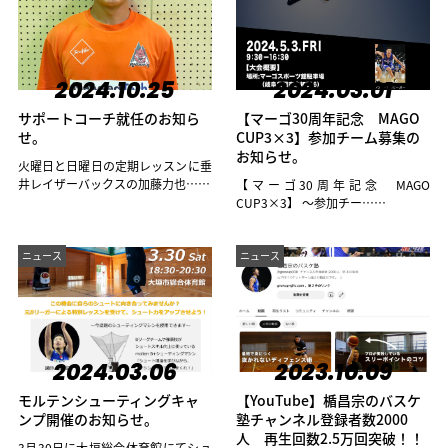
2024.10.25
2024.03.01
サポートコーチ就任のお知ら
【マーゴ30周年記念 MAGO
せ。
CUP3×3】参加チーム募集の
お知らせ。
火曜日と日曜日の定期レッスンに垂
井レイザーバックスの加藤力也……
【マーゴ30周年記念 MAGO
CUP3×3】 〜参加チー……
ニュース
ニュース
2024.03.06
2023.10.09
モルテンシューティングキャ
【YouTube】楯昌宗のバスケ
ンプ開催のお知らせ。
塾チャンネル登録者数2000
人 再生回数2.5万回突破！！
3月30日に大垣総合体育館にてシュ