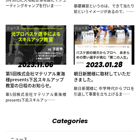
ーティングキャンプを行いま……
基礎練習というのは、できて当たり
前というイメージがあるので、……
ニュース
ニュース
2023.11.06
2023.01.28
第5回株式会社マテリアル東海
朝日新聞様に取材していただ
様presents下呂スキルアップ
きました。
教室の日程のお知らせ。
朝日新聞様に 中学時代からプロを
引退して事業を立ち上げるま……
第5回株式会社マテリアル東海様
presents下呂スキルアッ……
Categories
ニュース