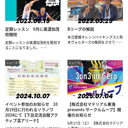
2023.06.15
2023.03.25
定期レッスン 6月に美濃加茂
Bリーグの解説
校開校
本日愛媛オレンジバイキングスと熊
本ヴォルターズの解説をさせて……
定期レッスンの美濃加茂校を開校す
ることになりました。 ……
ニュース
ニュース
2024.10.07
2025.07.04
イベント参加のお知らせ 10
【株式会社マテリアル東海
月19日に行われるソラノワ
presents サークルムーブ】開
2024にて【下呂交流会館アク
催のお知らせ
ティブ温アリーナ】
9月27日（土） 【株式会社マテリア