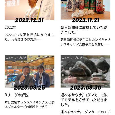
2022.12.31
2023.11.21
2022年
朝日新聞様に取材していただ
きました。
2022年も大変お世話になりまし
た。 みなさまのお力添……
朝日新聞様に選手のセカンドキャリ
アやキャリア支援事業を取材し……
ニュース・ブログ
ニュース・ブログ
2023.03.25
2023.09.30
Bリーグの解説
運べるサウナ/コダマカーゴに
てモデルをさせていただきま
本日愛媛オレンジバイキングスと熊
した。
本ヴォルターズの解説をさせて……
運べるサウナ/コダマカーゴのモデ